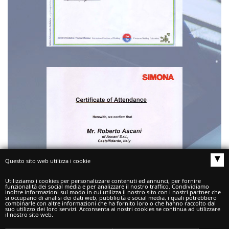
▴
Questo sito web utilizza i cookie
Utilizziamo i cookies per personalizzare contenuti ed annunci, per fornire
funzionalità dei social media e per analizzare il nostro traffico. Condividiamo
inoltre informazioni sul modo in cui utilizza il nostro sito con i nostri partner che
si occupano di analisi dei dati web, pubblicità e social media, i quali potrebbero
combinarle con altre informazioni che ha fornito loro o che hanno raccolto dal
suo utilizzo dei loro servizi. Acconsenta ai nostri cookies se continua ad utilizzare
il nostro sito web.