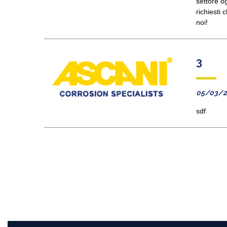
settore og
richiesti 
noi!
3
05/03/2
sdf