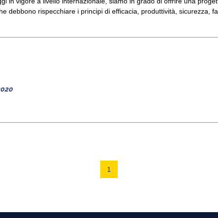
gi in vigore a livello internazionale, siamo in grado di offrire una proge
che debbono rispecchiare i principi di efficacia, produttività, sicurezza, fa
020
1